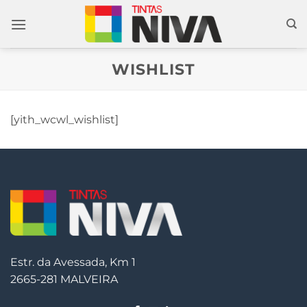
Skip
to
content
WISHLIST
[yith_wcwl_wishlist]
Estr. da Avessada, Km 1
2665-281 MALVEIRA